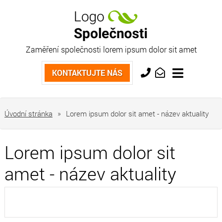
Zaměření společnosti lorem ipsum dolor sit amet
Kontaktujte nás
KONTAKTUJTE NÁS
+420
info@market.cz
733
763
Úvodní stránka
»
Lorem ipsum dolor sit amet - název aktuality
554
Lorem ipsum dolor sit
amet - název aktuality