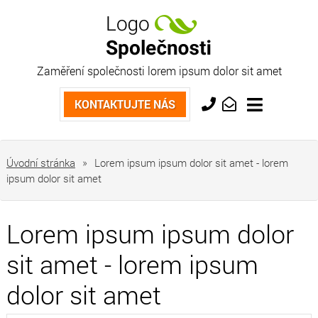
Zaměření společnosti lorem ipsum dolor sit amet
Kontaktujte nás
KONTAKTUJTE NÁS
+420
info@market.cz
733
763
Úvodní stránka
»
Lorem ipsum ipsum dolor sit amet - lorem
554
ipsum dolor sit amet
Lorem ipsum ipsum dolor
sit amet - lorem ipsum
dolor sit amet