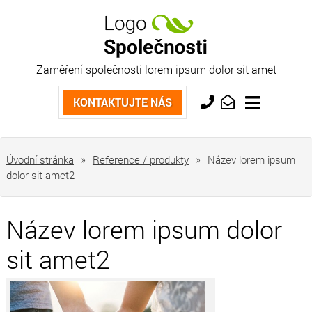
Zaměření společnosti lorem ipsum dolor sit amet
Kontaktujte nás
KONTAKTUJTE NÁS
+420
info@market.cz
733
763
Úvodní stránka
»
Reference / produkty
»
Název lorem ipsum
554
dolor sit amet2
Název lorem ipsum dolor
sit amet2