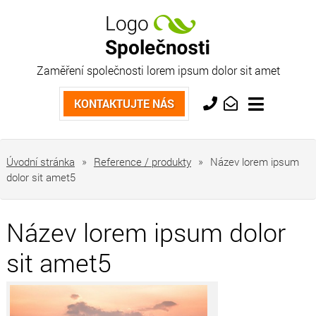
Zaměření společnosti lorem ipsum dolor sit amet
Kontaktujte nás
KONTAKTUJTE NÁS
+420
info@market.cz
733
763
Úvodní stránka
»
Reference / produkty
»
Název lorem ipsum
554
dolor sit amet5
Název lorem ipsum dolor
sit amet5